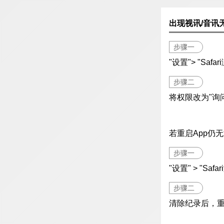
出现视讯/音讯
步骤一
"设置"> "Saf
步骤二
将权限改为"询问
若重启App仍
步骤一
"设置" > "S
步骤二
清除纪录后，