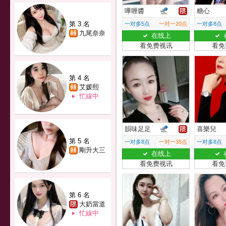
嗶喱醬
糖心
第 3 名
一对多5点
一对一20点
一对多8点
九尾奈奈
在线上
看免费视讯
看免
第 4 名
艾媛熙
忙線中
韻味足足
喜樂兒
第 5 名
一对多8点
一对一35点
一对多8点
剛升大三
在线上
看免费视讯
看免
第 6 名
大奶當道
忙線中