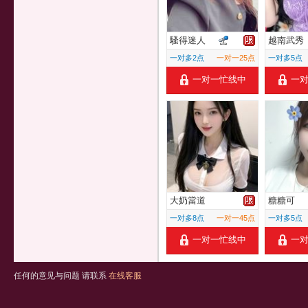
騷得迷人
越南武秀
一对多2点
一对一25点
一对多5点
一对一忙线中
一
大奶當道
糖糖可
一对多8点
一对一45点
一对多5点
一对一忙线中
一
任何的意见与问题 请联系
在线客服