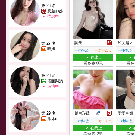
第 26 名
反差御姊
忙線中
誘樂
尺度超大
第 27 名
喵妞
一对多6点
一对一25点
一对多8点
在线上
看免费视讯
看免
第 28 名
酒釀梨渦
表演中
第 29 名
越南瑞政
愛愛空姐
沐沐m
一对多8点
一对一35点
一对多8点
在线上
看免费视讯
看免