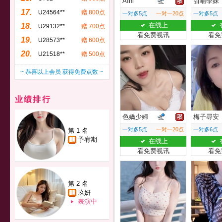
AIni
甜喵學妹
17.
U24564**
赠 800点
一对多5点
一对一20点
一对多5点
在线上
18.
U29132**
赠 700点
看免费视讯
看免
19.
U28573**
赠 600点
20.
U21518**
赠 500点
~ 恭喜以上会员 获得免费点数 ~
业绩排行
色嬌少婦
梅子尋安
一对多5点
一对一20点
一对多6点
第 1 名
予宥期
在线上
看免费视讯
看免
第 2 名
玖妍
表演中