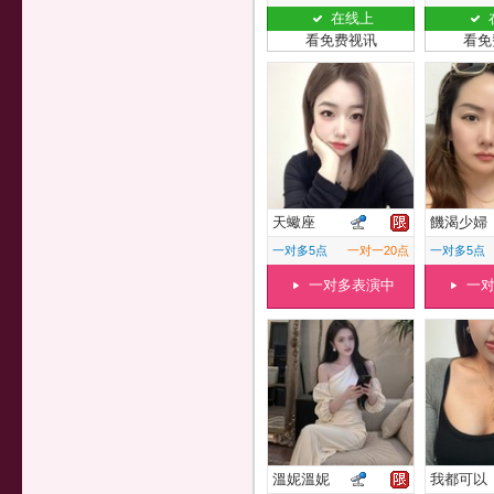
在线上
看免费视讯
看免
天蠍座
饑渴少婦
一对多5点
一对一20点
一对多5点
一对多表演中
一
溫妮溫妮
我都可以