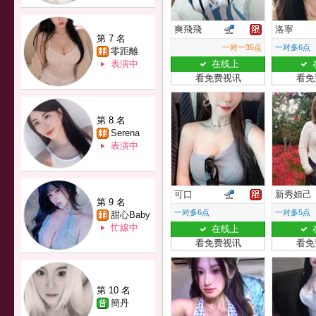
爽飛飛
洛寧
第 7 名
一对一35点
一对多6点
零距離
表演中
在线上
看免费视讯
看免
第 8 名
Serena
表演中
可口
新秀妲己
第 9 名
一对多6点
一对多5点
甜心Baby
忙線中
在线上
看免费视讯
看免
第 10 名
簡丹