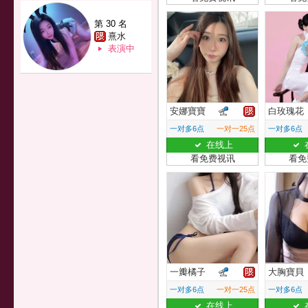
第 30 名
熹水
表演中
安娜寶寶
白玫瑰花
一对多6点
一对一25点
一对多6点
在线上
看免费视讯
看免
一瓣橘子
大胸寶貝
一对多6点
一对一25点
一对多6点
在线上