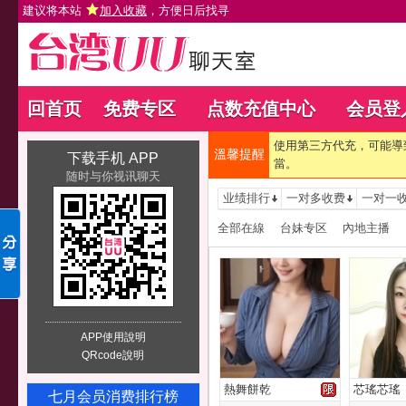
建议将本站
加入收藏
，方便日后找寻
回首页
免费专区
点数充值中心
会员登
使用第三方代充，可能導
溫馨提醒
下载手机 APP
當。
随时与你视讯聊天
业绩排行
一对多收费
一对一
全部在線
台妹专区
內地主播
APP使用說明
QRcode說明
熱舞餅乾
芯瑤芯瑤
七月会员消费排行榜