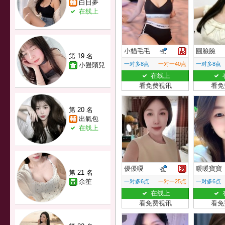
白日夢
在线上
小貓毛毛
圓臉臉
第 19 名
一对多8点
一对一40点
一对多8点
小饅頭兒
在线上
看免费视讯
看免
第 20 名
出氣包
在线上
優優嗄
暖暖寶寶
第 21 名
余笙
一对多6点
一对一25点
一对多6点
在线上
看免费视讯
看免