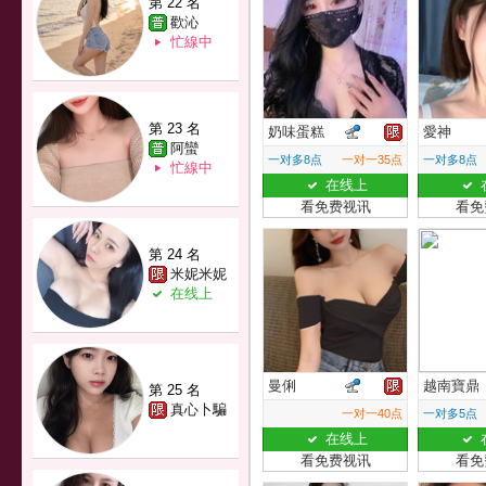
第 22 名
歡沁
忙線中
第 23 名
奶味蛋糕
愛神
阿蠻
一对多8点
一对一35点
一对多8点
忙線中
在线上
看免费视讯
看免
第 24 名
米妮米妮
在线上
曼俐
越南寶鼎
第 25 名
真心卜騙
一对一40点
一对多5点
在线上
看免费视讯
看免