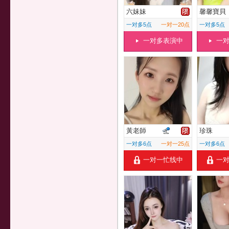
六妹妹
馨馨寶貝
一对多5点
一对一20点
一对多5点
一对多表演中
一
黃老師
珍珠
一对多6点
一对一25点
一对多6点
一对一忙线中
一