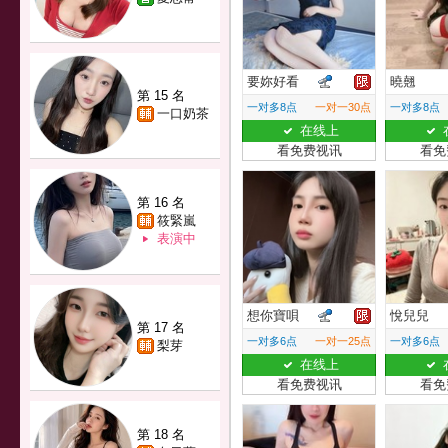
要妳好看
曉翹
第 15 名
一对多8点
一对一30点
一对多8点
一口奶茶
在线上
看免费视讯
看免
第 16 名
筱緊嵐
表演中
想你寶唄
悅兒兒
第 17 名
一对多6点
一对一25点
一对多6点
梨芽
在线上
看免费视讯
看免
第 18 名