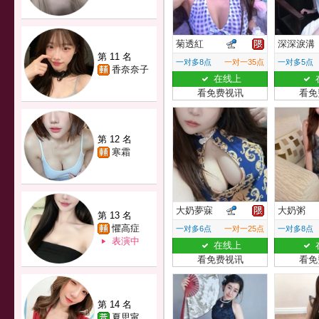
菊透紅
深深淚溝
第 11 名
一对多8点
一对一35点
一对多5点
香奈奈子
在线上
看免费视讯
看免
第 12 名
寒霜
大奶夢寐
大奶粥
第 13 名
懼高症
一对多6点
一对一25点
一对多8点
表演中
在线上
看免费视讯
看免
第 14 名
夏思甯